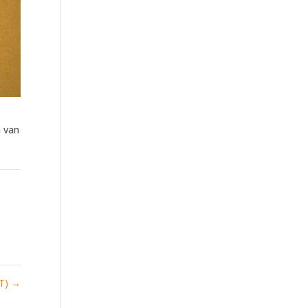
n van
IT)
→