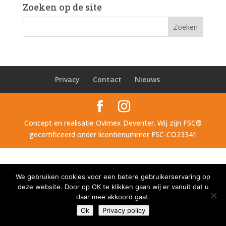
Zoeken op de site
Privacy
Contact
Nieuws
Concept en realisatie Ovimex Deventer. Wij zijn FSC®
gecertificeerd onder licentienummer FSC-CO23341
We gebruiken cookies voor een betere gebruikerservaring op
deze website. Door op OK te klikken gaan wij er vanuit dat u
daar mee akkoord gaat.
Ok
Privacy policy