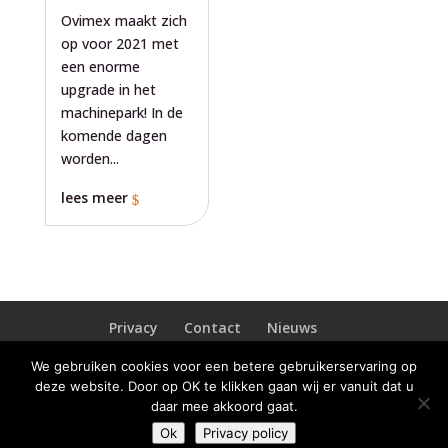
Ovimex maakt zich
op voor 2021 met
een enorme
upgrade in het
machinepark! In de
komende dagen
worden...
lees meer
Privacy
Contact
Nieuws
We gebruiken cookies voor een betere gebruikerservaring op
deze website. Door op OK te klikken gaan wij er vanuit dat u
daar mee akkoord gaat.
Concept en realisatie Ovimex Deventer. Wij zijn FSC®
Ok
Privacy policy
gecertificeerd onder licentienummer FSC-CO23341