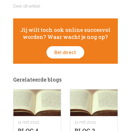
Deel dit artikel:
Jij wilt toch ook online succesvol
worden? Waar wacht je nog op?
Bel direct
Gerelateerde blogs
11 mrt 2021
11 mrt 2021
BLOG 4
BLOG 2