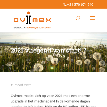
+31 570 674 240
2021 vliegend van start! ?
11 maart 2021
Ovimex maakt zich op voor 2021 met een enorme
upgrade in het machinepark! In de komende dagen
worden de HP Indigo 100K en de HP Indigo 15K bij ons